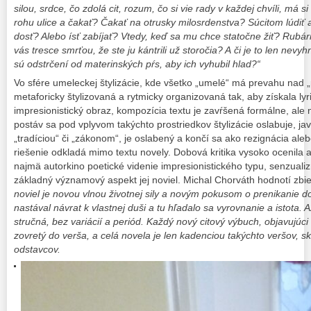
silou, srdce, čo zdolá cit, rozum, čo si vie rady v každej chvíli, má 
rohu ulice a čakať? Čakať na otrusky milosrdenstva? Súcitom lúdiť 
dosť? Alebo ísť zabíjať? Vtedy, keď sa mu chce statočne žiť? Rubár
vás tresce smrťou, že ste ju kántrili už storočia? A či je to len nev
sú odstrčení od materinských pŕs, aby ich vyhubil hlad?“
Vo sfére umeleckej štylizácie, kde všetko „umelé“ má prevahu nad „
metaforicky štylizovaná a rytmicky organizovaná tak, aby získala lyr
impresionistický obraz, kompozícia textu je zavŕšená formálne, ale 
postáv sa pod vplyvom takýchto prostriedkov štylizácie oslabuje, jav
„tradíciou“ či „zákonom“, je oslabený a končí sa ako rezignácia ale
riešenie odkladá mimo textu novely. Dobová kritika vysoko ocenila
najmä autorkino poetické videnie impresionistického typu, senzual
základný významový aspekt jej noviel. Michal Chorváth hodnotí zbie
noviel je novou vlnou životnej sily a novým pokusom o prenikanie d
nastával návrat k vlastnej duši a tu hľadalo sa vyrovnanie a istota. A
stručná, bez variácií a periód. Každý nový citový výbuch, objavujúci
zovretý do verša, a celá novela je len kadenciou takýchto veršov, s
odstavcov.