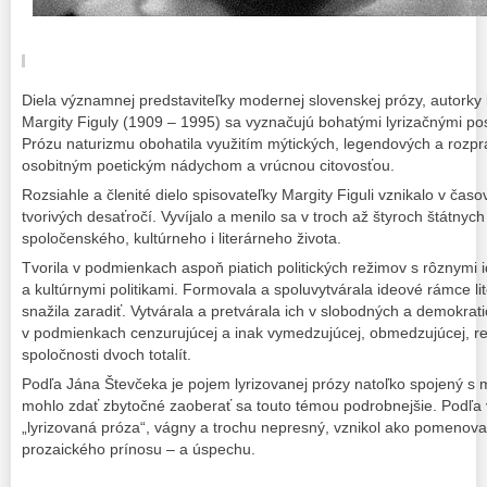
Diela významnej predstaviteľky modernej slovenskej prózy, autorky l
Margity Figuly (1909 – 1995) sa vyznačujú bohatými lyrizačnými po
Prózu naturizmu obohatila využitím mýtických, legendových a rozpr
osobitným poetickým nádychom a vrúcnou citovosťou.
Rozsiahle a členité dielo spisovateľky Margity Figuli vznikalo v časo
tvorivých desaťročí. Vyvíjalo a menilo sa v troch až štyroch štátny
spoločenského, kultúrneho i literárneho života.
Tvorila v podmienkach aspoň piatich politických režimov s rôznymi 
a kultúrnymi politikami. Formovala a spoluvytvárala ideové rámce li
snažila zaradiť. Vytvárala a pretvárala ich v slobodných a demokrat
v podmienkach cenzurujúcej a inak vymedzujúcej, obmedzujúcej, reg
spoločnosti dvoch totalít.
Podľa Jána Števčeka je pojem lyrizovanej prózy natoľko spojený s 
mohlo zdať zbytočné zaoberať sa touto témou podrobnejšie. Podľa
„lyrizovaná próza“, vágny a trochu nepresný, vznikol ako pomenova
prozaického prínosu – a úspechu.