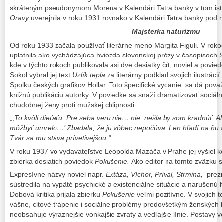
skráteným pseudonymom Morena v Kalendári Tatra banky v tom is
Oravy
uverejnila v roku 1931 rovnako v Kalendári Tatra banky pod
Majsterka naturizmu
Od roku 1933 začala používať literárne meno Margita Figuli. V roko
uplatnila ako vychádzajúca hviezda slovenskej prózy v časopisoch 
kde v týchto rokoch publikovala asi dve desiatky čŕt, noviel a povi
Sokol vybral jej text
Uzlík tepla
za literárny podklad svojich ilustrácií
Spolku českých grafikov Hollar. Toto špecifické vydanie sa dá pov
knižnú publikáciu autorky. V poviedke sa snaží dramatizovať sociál
chudobnej ženy proti mužskej chlipnosti:
„,
To kvôli dieťaťu. Pre seba veru nie… nie, nešla by som kradnúť. 
môžbyť umrelo…
’
Zbadala, že ju vôbec nepočúva. Len hľadí na ňu a 
Tvár sa mu stáva prívetivejšou.“
V roku 1937 vo vydavateľstve Leopolda Mazáča v Prahe jej vyšiel 
zbierka desiatich poviedok
Pokušenie.
Ako editor na tomto zväzku 
Expresívne názvy noviel napr.
Extáza, Víchor, Príval, Strmina,
prezr
sústredila na vypäté psychické a existenciálne situácie a narušenú 
Dobová kritika prijala zbierku
Pokušenie
veľmi pozitívne. V svojich t
vášne, citové trápenie i sociálne problémy predovšetkým ženských hr
neobsahuje výraznejšie vonkajšie zvraty a vedľajšie línie. Postavy vo