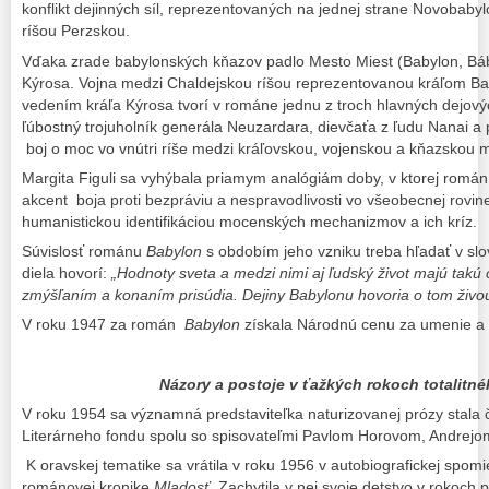
konflikt dejinných síl, reprezentovaných na jednej strane Novobabyl
ríšou Perzskou.
Vďaka zrade babylonských kňazov padlo Mesto Miest (Babylon, Báb
Kýrosa. Vojna medzi Chaldejskou ríšou reprezentovanou kráľom B
vedením kráľa Kýrosa tvorí v románe jednu z troch hlavných dejovýc
ľúbostný trojuholník generála Neuzardara, dievčaťa z ľudu Nanai a
boj o moc vo vnútri ríše medzi kráľovskou, vojenskou a kňazskou 
Margita Figuli sa vyhýbala priamym analógiám doby, v ktorej román 
akcent boja proti bezpráviu a nespravodlivosti vo všeobecnej rovi
humanistickou identifikáciou mocenských mechanizmov a ich kríz.
Súvislosť románu
Babylon
s obdobím jeho vzniku treba hľadať v slo
diela hovorí:
„Hodnoty sveta a medzi nimi aj ľudský život majú takú 
zmýšľaním a konaním prisúdia. Dejiny Babylonu hovoria o tom živo
V roku 1947 za román
Babylon
získala Národnú cenu za umenie a
Názory a postoje v ťažkých rokoch totalitn
V roku 1954 sa významná predstaviteľka naturizovanej prózy stala
Literárneho fondu spolu so spisovateľmi Pavlom Horovom, Andre
K oravskej tematike sa vrátila v roku 1956 v autobiografickej spom
románovej kronike
Mladosť.
Zachytila v nej svoje detstvo v rokoch p