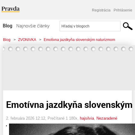
Registrácia
Prihlásenie
Blog
Najnovšie články
Najčítanejšie články
Blog
>
ZVONIVKA
>
Emotívna jazdkyňa slovenským naturizmom
Najkomentovanejšie články
Zoznam blogov
Komerčné blogy
Emotívna jazdkyňa slovenským
2. februára 2026 12:12
, Prečítané 1 180x,
hajsilvia
,
Nezaradené