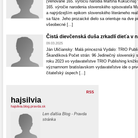
(Venované 165. výročiu narodia Martina Kukučína) 
165. výročie narodenia slovenského spisovateľa Ma
a najrýdzejším epikom slovenského literárneho real
sa fáze. Jeho prozaické dielo sa orientuje na dve p
všeobecné [...]
Čistá dievčenská duša zrkadlí dieťa v 
09.03.2025
Ján Uličiansky: Malá princezná Vydalo: TRIO Publis
Škandíková Počet strán: 96 Jedinečný slovenský sp
roku 2023 vo vydavateľstve TRIO Publishing knižk
významnom bratislavskom vydavateľstve ide o prvé 
čitateľský úspech [...]
RSS
hajsilvia
hajsilvia.blog.pravda.sk
Len ďalšia Blog - Pravda
stránka