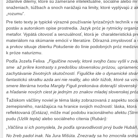
zdanlivé dilemy, ktoré sú zamerané intelektuálne, sociálne alebo mr
snaženiach, túžbach a snoch narážajú na limity, ktoré vyplývajú z ak
„rozumu“.
Pre tieto texty je typické výrazné používanie lyrizačných techník v 
postáv a autorskom opise prostredia. Jazyk próz je rytmicky organ
metafor. Vypätá citovosť a senzuálnosť, ktorá je charakteristická pr
materiálom na skúmanie emócií v literatúre. Dôrazná zmyslovosť a 
a prvkov situuje zbierku
Pokušenie
do línie podobných próz medzivo
k próze naturizmu.
Podľa Jozefa Felixa „
Figulčine novely, ktoré svojho času vyšli v zv
sme až príkre kontrasty s predošlou slovenskou prózou, upriamenou
zachytávanie životných skutočností. Figuličke ide o dynamické stvár
fantastickú skratku azda ani nie reality, ako skôr túžob, ktoré sa vz
smere literárna tvorba Margity Figuli prekonáva doterajší slovensk
a hľadanie nových ciest je jedným zo znakov mladej slovenskej pró
Ťažiskom väčšiny noviel je téma lásky zobrazovaná z aspektu soci
zemepisného, narážajúca na hranice svojich možností: láska, ktorá
reflektovaná (
Extáza)
, môže mať podobu iracionálneho afektu
(Strm
pudu
(Uzlík tepla)
alebo sociálneho cítenia (
Rubári):
„Väčšina si ich pomyslela, že podľa spravodlivosti prvý bude Hubáň
No žreb padol inak. Na Jura Mišúta. Znezrady sa ho zmocnila srdnat