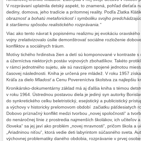
V rozprávaní uplatnila detský aspekt, to znamená, pohľad dieťaťa na
dediny, domova, jeho tradície a prítomnej reality. Podľa Zlatka Klá
obraznosť a bohatú metaforickosť i symboliku svojho predchádzajúce
k staršiemu spôsobu realistického rozprávania.“
Viac ako tento návrat k popisnému realizmu jej evokáciu oravského 
vojny zrelativizovalo úsilie demonštrovať sociálne rozloženie dobove
konfliktov a sociálnych tráum.
Motívy tichého hrdinstva žien a detí sú komponované v kontraste 
a úžerníctva niektorých postáv vojnových zbohatlíkov. Takéto protikl
v rámci jednotného sujetu, ale sú navzájom spojené jednotou mies
časovej následnosti. Kniha je určená pre mládež. V roku 1957 získ
Kráľa za dielo
Mladosť
a Cenu Povereníctva školstva za najlepšiu k
Kronikársko-dokumentárny základ má aj ďalšia kniha s témou dets
v roku 1964. Ústrednou postavou diela je jediný syn autorky Borislav
do synkretického celku beletristický, esejistický a publicistický prís
a výchovy v historicky prelomovom období začiatku päťdesiatych ro
Dobovo príznačný konflikt medzi tvorbou „novej spoločnosti“ a tvor
do nenáročnej línie z prostredia najmenších školákov, ich učiteľov 
človeka“ sa jej javí ako problém „novej mravnosti“, pričom škola a 
„Ariadninou niťou“, ktorá vedie deti labyrintom súčasného sveta. Aut
výchovnej problematiky daného obdobia, rozprávanie v prvej osob