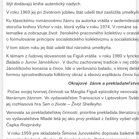
štýl dodávajú knihe autentický nádych.
V roku 1969 jej pri životnom jubileu štát udelil titul zaslúžila umelkyň
Ku klasickému románovému žánru sa autorka vrátila v sedemdesia
storočia knihou
Víchor v nás
, ktorá vyšla v roku 1974. V románe sa
tematike a zobrazuje život
ženského pracovného kolektívu v oravs
o formulovanie princípov socialistického kolektivizmu a socialistickej 
V tom istom roku jej štát udelil titul národná umelkyňa.
K témam z ľudovej slovesnosti sa Figuli vrátila v roku 1980 v lyricko
Balada o Jurovi Jánošíkovi
. V duchu zachovanej tradície v nej zdô
Jánošíkovho konania a činov. Ide o veršovanú baladu, v ktorej dets
formou sprostredkovala folklórny obraz a ideovú explikáciu činov ľ
Okrajové žánre a prekladateľstv
Počas svojej tvorivej činnosti sa Margita Figuli epizodicky venoval
literárnym žánrom. Vo vydavateľstve Tranoscius v Liptovskom Svät
jej rozhlasová hra
Sen o živote – Život Shelleyho.
Venovala sa prekladateľskej činnosti, prioritne prekladala literatúru
vo vydavateľstve Mladé letá jej ako prvý preklad z češtiny vyšiel vý
Čapka
Rozprávky.
V roku 1959 pre skladateľa Šimona Jurovského dopísala baletné li