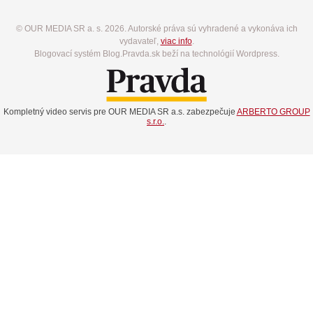
© OUR MEDIA SR a. s. 2026. Autorské práva sú vyhradené a vykonáva ich
vydavateľ,
viac info
.
Blogovací systém Blog.Pravda.sk beží na technológií Wordpress.
Kompletný video servis pre OUR MEDIA SR a.s. zabezpečuje
ARBERTO GROUP
s.r.o.
.