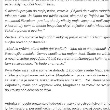
ešte nikdy nepočul hovoriť ženu.
S očami upretými do mojej tváre, vravela: ,Pôjdeš do svojho rodnéh
túlať po svete. Je škoda pre tuláka srdca, aké máš ty. Pôjdeš do Tu
sa staneš človekom, pre ktorého by všetky moje vlastnosti mali zmyse
v ktorom by som sa mohla bezpečne skryť s týmito svojimi vlastnos
čakať a potom ti uverím.‘“
Žiadala, aby splnenie tejto podmienky jej prišiel oznámiť s tromi 
svojho nového postavenia:
„,Keď
sa vrátim, ako ti mám dať vedieť? – lebo na to sme zabudli.‘ 
šťastnejšie usmiala. Úsmev spočinul na mojom koni. Stade sa vrátil
a nezmeniteľne povedala: ,Vrátiš sa s troma gaštanovými koňmi a n
tam sa stretneme. To bude znamenie.‘“
Kým Peter sa snaží o splnenie dohody, Zápotočný zvedie Magdalénu 
súžitie je obojstranne nešťastné: Magdaléna trpí za nedodržanie 
že lásku nie je možné získať úskokom ani násilím. Rozuzlenie je vš
Zápotočný hynie pod kopytami koňa, Magdaléna sa zotaví zo svojich
do krajiny spoločného detstva.
Autorka v novele prezentuje ľudovosť v jazyku prostredníctvom um
lyriky:metafory, personifikácie, prirovnania, epitet, ako aj opakovac