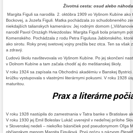
Životná cesta: osud alebo náhod
Margita Figuli sa narodila 2. októbra 1909 vo Vyšnom Kubíne ako tr
Bockovej, a Jozefa Figuli. Matka pochádzala zo schudobneného ze
niekdajších talianskych kamenárov. Jej rodným domom („Višňanovie“)
narodil Pavol Országh Hviezdoslav. Margita Figuli bola priamym 
Komenského. Pochádzala z rodu Petra Figulusa Jablonského, ktoréh
ako sirotu. Roky prvej svetovej vojny prežila bez otca. Ten sa však z 
a zdravý.
Ľudovú školu navštevovala vo Vyšnom Kubíne. Po jej skončení nastú
v Dolnom Kubíne a tam začala chodiť aj do meštianskej školy.
V roku 1924 sa zapísala na Obchodnú akadémiu v Banskej Bystri
krúžku vystupovala s vlastnými literárnymi pokusmi. V roku 1928 ú
maturitou.
Prax a literárne poči
V roku 1928 nastúpila do zamestnania v Tatra banke v Bratislave a
V roku 1930 jej Emil Boleslav Lukáč uverejnil v nedeľnej prílohe S
v Slovenskej nedeli – niekoľko básničiek pod pseudonymom Oľga M
občianskym menom Margita Figuliová. Prvú prózu s názvom
Pieseň