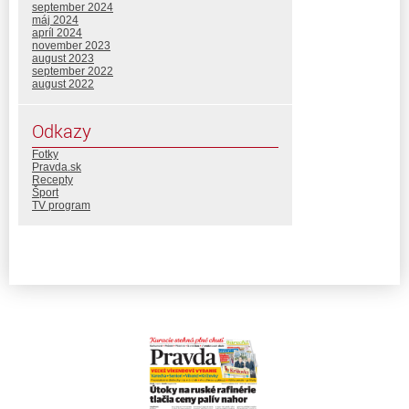
september 2024
máj 2024
apríl 2024
november 2023
august 2023
september 2022
august 2022
Odkazy
Fotky
Pravda.sk
Recepty
Šport
TV program