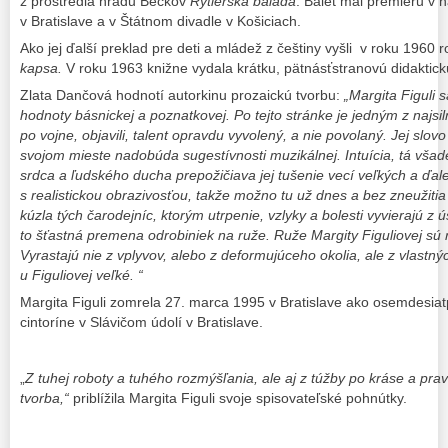
z prostredia hradu Beckov
Rytierska balada
. Balet mal premiéru v
v Bratislave a v Štátnom divadle v Košiciach.
Ako jej ďalší preklad pre deti a mládež z češtiny vyšli v roku 1960
kapsa.
V roku 1963 knižne vydala krátku, pätnásťstranovú didaktick
Zlata Dančová hodnotí autorkinu prozaickú tvorbu:
„Margita Figuli 
hodnoty
básnickej a poznatkovej. Po tejto stránke je jedným z najsil
po vojne, objavili, talent opravdu vyvolený, a nie povolaný. Jej slo
svojom mieste nadobúda sugestívnosti muzikálnej. Intuícia, tá vša
srdca a ľudského ducha prepožičiava jej tušenie vecí veľkých a ďal
s realistickou obrazivosťou, takže možno tu už dnes a bez zneužitia
kúzla tých čarodejníc, ktorým utrpenie, vzlyky a bolesti vyvierajú z
to šťastná premena odrobiniek na ruže. Ruže Margity Figuliovej sú 
Vyrastajú nie z vplyvov, alebo z deformujúceho okolia, ale z vlastný
u Figuliovej veľké. “
Margita Figuli zomrela 27. marca 1995 v Bratislave ako osemdesia
cintoríne v Slávičom údolí v Bratislave.
„
Z tuhej roboty a tuhého rozmýšľania, ale aj z túžby po kráse a prav
tvorba,“
priblížila Margita Figuli svoje spisovateľské pohnútky.