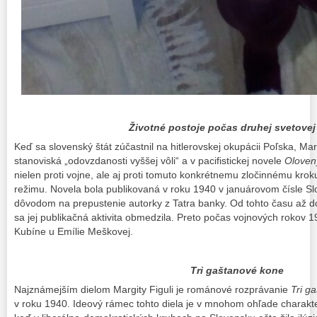
Životné postoje počas druhej svetovej
Keď sa slovenský štát zúčastnil na hitlerovskej okupácii Poľska, Marg
stanoviská „odovzdanosti vyššej vôli“ a v pacifistickej novele
Oloven
nielen proti vojne, ale aj proti tomuto konkrétnemu zločinnému krok
režimu. Novela bola publikovaná v roku 1940 v januárovom čísle Sl
dôvodom na prepustenie autorky z Tatra banky. Od tohto času až do
sa jej publikačná aktivita obmedzila. Preto počas vojnových rokov 
Kubíne u Emílie Meškovej.
Tri gaštanové kone
Najznámejším dielom Margity Figuli je románové rozprávanie
Tri g
v roku 1940. Ideový rámec tohto diela je v mnohom ohľade charakter