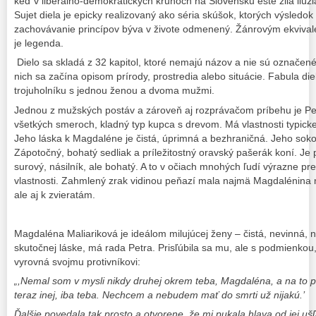
keď v liberálno-demokratických kruhoch na Slovensku ešte žila ilúzi
Sujet diela je epicky realizovaný ako séria skúšok, ktorých výsledo
zachovávanie princípov býva v živote odmenený. Žánrovým ekviva
je legenda.
Dielo sa skladá z 32 kapitol, ktoré nemajú názov a nie sú označené
nich sa začína opisom prírody, prostredia alebo situácie. Fabula di
trojuholníku s jednou ženou a dvoma mužmi.
Jednou z mužských postáv a zároveň aj rozprávačom príbehu je Pe
všetkých smeroch, kladný typ kupca s drevom. Má vlastnosti typickej
Jeho láska k Magdaléne je čistá, úprimná a bezhraničná. Jeho sok
Zápotočný, bohatý sedliak a príležitostný oravský pašerák koní. Je 
surový, násilník, ale bohatý. A to v očiach mnohých ľudí výrazne pr
vlastnosti. Zahmlený zrak vidinou peňazí mala najmä Magdalénina m
ale aj k zvieratám.
Magdaléna Maliariková je ideálom milujúcej ženy – čistá, nevinná, ne
skutočnej láske, má rada Petra. Prisľúbila sa mu, ale s podmienkou
vyrovná svojmu protivníkovi:
„,Nemal som v mysli nikdy druhej okrem teba, Magdaléna, a na to 
teraz inej, iba teba. Nechcem a nebudem mať do smrti už nijakú.
’
Ďalšie povedala tak prosto a otvorene, že mi pukala hlava od jej ušľ