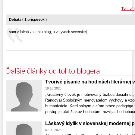
Tvorivé 
Debata ( 1 príspevok )
som vďačná za tento blog, o vplyvoch severskej... ...
Ďalšie články od tohto blogera
Tvorivé písanie na hodinách literárnej
19.10.2025
„Kreatívny človek je motivovaný túžbou dosiahnuť, 
Randová) Spoločným menovateľom výchovy a vzdelá
humanizácia. Kardinálnym cieľom práce pedagóga 
prístup je učiť žiakov hodnotám, rozvíjať hodnotiace
Láskavý idylik v slovenskej modernej 
07.09.2025