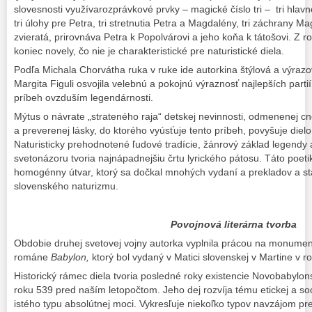
slovesnosti využívarozprávkové prvky – magické číslo tri – tri hlavn
tri úlohy pre Petra, tri stretnutia Petra a Magdalény, tri záchrany M
zvieratá, prirovnáva Petra k Popolvárovi a jeho koňa k tátošovi. Z 
koniec novely, čo nie je charakteristické pre naturistické diela.
Podľa Michala Chorvátha ruka v ruke ide autorkina štýlová a výrazo
Margita Figuli osvojila velebnú a pokojnú výraznosť najlepších partií
príbeh ovzduším legendárnosti.
Mýtus o návrate „strateného raja“ detskej nevinnosti, odmenenej c
a preverenej lásky, do ktorého vyúsťuje tento príbeh, povyšuje diel
Naturisticky prehodnotené ľudové tradície, žánrový základ legendy
svetonázoru tvoria najnápadnejšiu črtu lyrického pátosu. Táto poetik
homogénny útvar, ktorý sa dočkal mnohých vydaní a prekladov a sta
slovenského naturizmu.
Povojnová literárna tvorba
Obdobie druhej svetovej vojny autorka vyplnila prácou na monum
románe
Babylon,
ktorý bol vydaný v Matici slovenskej v Martine v r
Historický rámec diela tvoria posledné roky existencie Novobabylons
roku 539 pred naším letopočtom. Jeho dej rozvíja tému etickej a soc
istého typu absolútnej moci. Vykresľuje niekoľko typov navzájom prelí