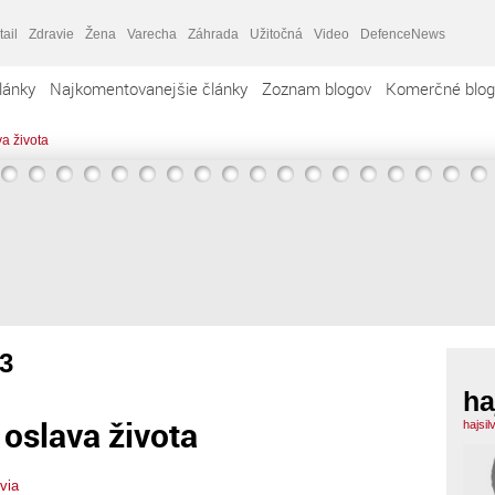
tail
Zdravie
Žena
Varecha
Záhrada
Užitočná
Video
DefenceNews
lánky
Najkomentovanejšie články
Zoznam blogov
Komerčné blog
va života
3
ha
 oslava života
hajsil
lvia