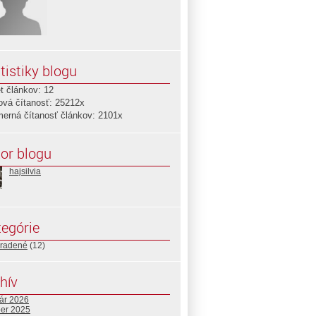
tistiky blogu
t článkov: 12
ová čítanosť: 25212x
merná čítanosť článkov: 2101x
or blogu
hajsilvia
egórie
radené
(12)
hív
uár 2026
ber 2025