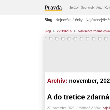
Správy
Športweb
Auto
Kok
Blog
Najnovšie články
Najčítanejšie č
Blog
>
ZVONIVKA
>
A do tretice zdarná osla
Archív:
november, 202
A do tretice zdarná
27. novembra 2023, Prečítané 2 366x,
hajsi