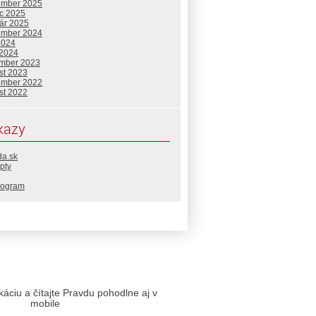
ember 2025
c 2025
uár 2025
ember 2024
2024
 2024
mber 2023
st 2023
ember 2022
st 2022
kazy
da.sk
pty
rogram
likáciu a čítajte Pravdu pohodlne aj v
mobile