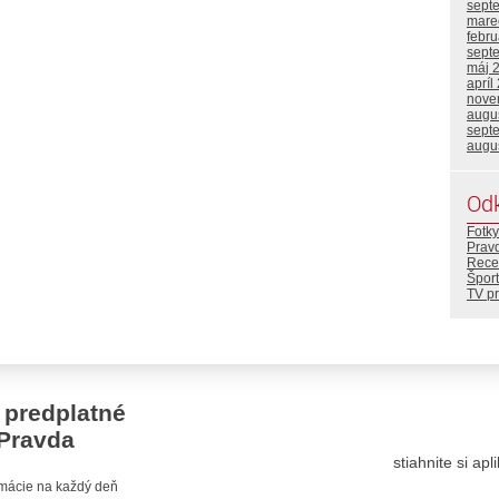
sept
mare
febr
sept
máj 
apríl
nove
augu
sept
augu
Od
Fotky
Prav
Rece
Šport
TV p
 predplatné
Pravda
stiahnite si ap
ormácie na každý deň