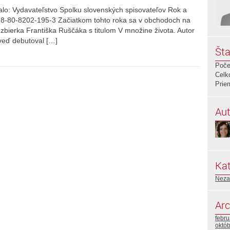
alo: Vydavateľstvo Spolku slovenských spisovateľov Rok a
978-80-8202-195-3 Začiatkom tohto roka sa v obchodoch na
á zbierka Františka Ruščáka s titulom V množine života. Autor
 veď debutoval […]
Šta
Poče
Celk
Prie
Aut
Kat
Neza
Arc
febr
októ